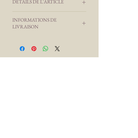
DÉTAILS DE L'ARTICLE
Tour de Hanches :
Tissus : Housse de couette, chiné
INFORMATIONS DE
Fil : 100% Polyester
LIVRAISON
Livraison en France Métropolitaine
Entre 5 et 10 jours ouvrés
Livraison Gratuite dès 200€
d'achats
CONTACT
julie.nuhcreations@gmail.com