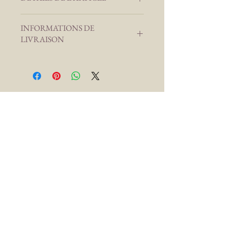
Tissus : draps de lit, chiné
INFORMATIONS DE
Fil : 100% Polyester
LIVRAISON
Livraison en France Métropolitaine
Entre 5 et 10 jours ouvrés
Livraison Gratuite dès 200€
d'achats
CONTACT
julie.nuhcreations@gmail.com