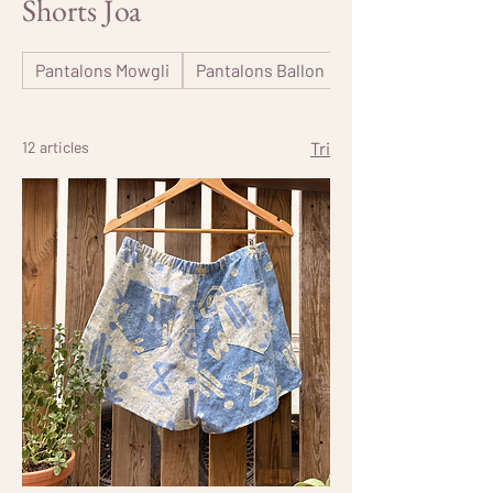
Shorts Joa
Pantalons Mowgli
Pantalons Ballon
Shorts Joa
12 articles
Tri