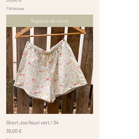
TVA Incluse
Rupture de stock
Short Joa fleuri vert / 34
Prix
35,00 €