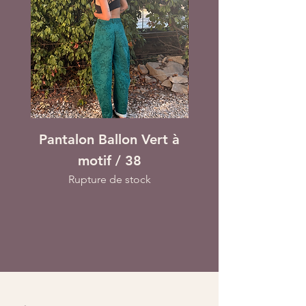
Pantalon Ballon Vert à
Pantalon Ball
motif / 38
Carreaux Bleu & B
Rupture de stock