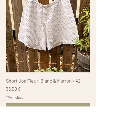
Short Joa Fleuri Blanc & Marron / 42
Prix
35,00 €
TVA Incluse
Ajouter au panier