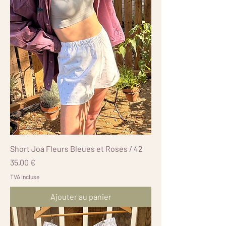
Short Joa Fleurs Bleues et Roses / 42
Prix
35,00 €
TVA Incluse
Ajouter au panier