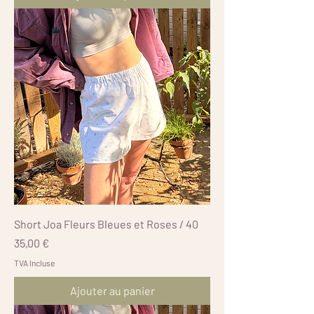
Short Joa Fleurs Bleues et Roses / 40
Prix
35,00 €
TVA Incluse
Ajouter au panier