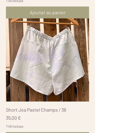
TVA Incluse
Ajouter au panier
Short Joa Pastel Champs / 36
Prix
35,00 €
TVA Incluse